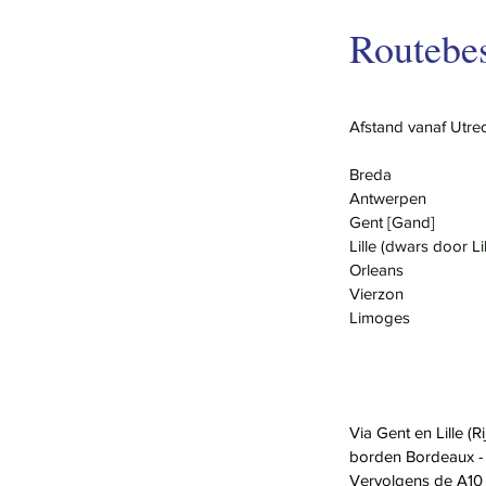
Routebes
Afstand vanaf Utrec
Breda
Antwerpen
Gent [Gand]
Lille (dwars door Lil
Orleans
Vierzon
Limoges
Via Gent en Lille (R
borden Bordeaux -
Vervolgens de A10 r