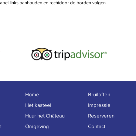
kapel links aanhouden en rechtdoor de borden volgen.
Home
Bruiloften
Het kasteel
Impressie
Huur het Château
Reserveren
m
Omgeving
Contact