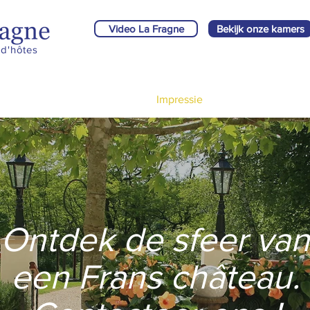
Video La Fragne
Bekijk onze kamers
d'hôtes
Omgeving
Bruiloften
Impressie
Reserveren
Ontdek de sfeer van
een Frans château.