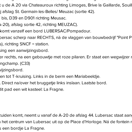
 u de A 20 via Chateauroux richting Limoges, Brive la Gaillarde, Souil
j afslag St. Germain-les-Belles/ Meuzac (sortie 42).
 bis, D39 en D901 richting Meusac.
20), afslag sortie 42, richting MEUZAC).
r komt vanzelf een bord LUBERSAC/Pompadour.
bersac scherp naar RECHTS, nà de vlaggen van bouwbedrijf "Point 
), richting SNCF = station.
sing een aanwijzingsbord.
er rechts, na een gebouwtje met roze pilaren. Er staat een wegwijzer 
ongchamp. (C33)
ijzingsbord.
n tot T-kruising. Links in de berm een Mariabeeldje.
 Direct na/over het bruggetje links inslaan. Laatste bord.
it pad een wit kasteel: La Fragne.
t zuiden komt, neemt u vanaf de A-20 de afslag 44. Lubersac staat aa
 het centrum van Lubersac uit op de Place d'Horloge. Ná de fontein r
s een bordje La Fragne.