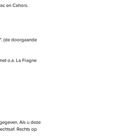
lac en Cahors.
P". (de doorgaande
met o.a. La Fragne
ngegeven. Als u deze
echtsaf. Rechts op