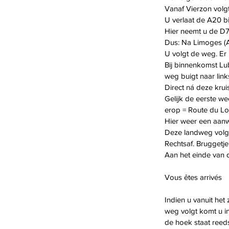
Vanaf Vierzon volgt
U verlaat de A20 bi
Hier neemt u de D7
Dus: Na Limoges (A-
U volgt de weg. E
Bij binnenkomst Lu
weg buigt naar links
Direct ná deze krui
Gelijk de eerste we
erop = Route du L
Hier weer een aanw
Deze landweg volge
Rechtsaf. Bruggetje.
Aan het einde van d
Vous êtes arrivés
Indien u vanuit he
weg volgt komt u in
de hoek staat reed