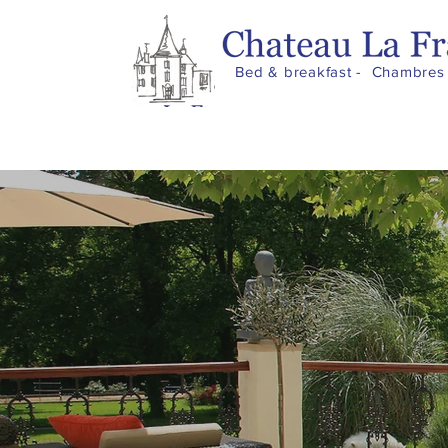
Bed & breakfast - Chambres 
Home
Het Château